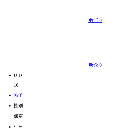
收听 0
听众 0
UID
16
帖子
性别
保密
生日