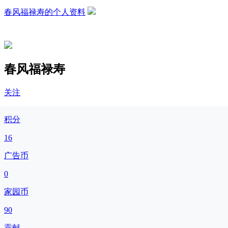
春风福禄寿的个人资料
春风福禄寿
关注
积分
16
广告币
0
家园币
90
贡献