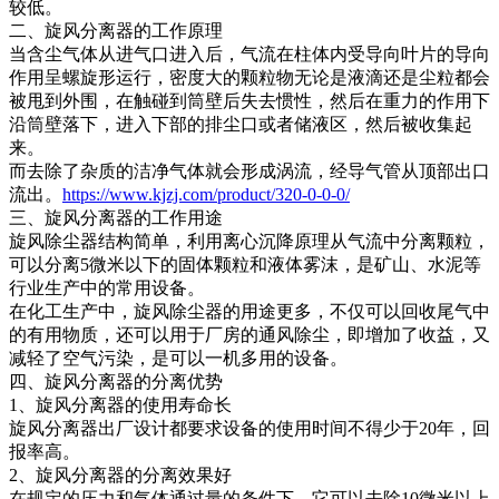
较低。
二、旋风分离器的工作原理
当含尘气体从进气口进入后，气流在柱体内受导向叶片的导向
作用呈螺旋形运行，密度大的颗粒物无论是液滴还是尘粒都会
被甩到外围，在触碰到筒壁后失去惯性，然后在重力的作用下
沿筒壁落下，进入下部的排尘口或者储液区，然后被收集起
来。
而去除了杂质的洁净气体就会形成涡流，经导气管从顶部出口
流出。
https://www.kjzj.com/product/320-0-0-0/
三、旋风分离器的工作用途
旋风除尘器结构简单，利用离心沉降原理从气流中分离颗粒，
可以分离5微米以下的固体颗粒和液体雾沫，是矿山、水泥等
行业生产中的常用设备。
在化工生产中，旋风除尘器的用途更多，不仅可以回收尾气中
的有用物质，还可以用于厂房的通风除尘，即增加了收益，又
减轻了空气污染，是可以一机多用的设备。
四、旋风分离器的分离优势
1、旋风分离器的使用寿命长
旋风分离器出厂设计都要求设备的使用时间不得少于20年，回
报率高。
2、旋风分离器的分离效果好
在规定的压力和气体通过量的条件下，它可以去除10微米以上