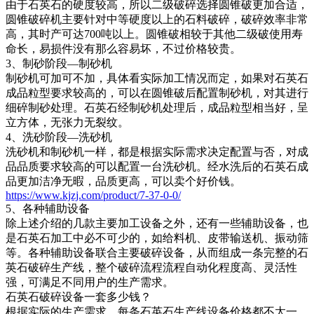
由于石英石的硬度较高，所以二级破碎选择圆锥破更加合适，
圆锥破碎机主要针对中等硬度以上的石料破碎，破碎效率非常
高，其时产可达700吨以上。圆锥破相较于其他二级破使用寿
命长，易损件没有那么容易坏，不过价格较贵。
3、制砂阶段—制砂机
制砂机可加可不加，具体看实际加工情况而定，如果对石英石
成品粒型要求较高的，可以在圆锥破后配置制砂机，对其进行
细碎制砂处理。石英石经制砂机处理后，成品粒型相当好，呈
立方体，无张力无裂纹。
4、洗砂阶段—洗砂机
洗砂机和制砂机一样，都是根据实际需求决定配置与否，对成
品品质要求较高的可以配置一台洗砂机。经水洗后的石英石成
品更加洁净无暇，品质更高，可以卖个好价钱。
https://www.kjzj.com/product/7-37-0-0/
5、各种辅助设备
除上述介绍的几款主要加工设备之外，还有一些辅助设备，也
是石英石加工中必不可少的，如给料机、皮带输送机、振动筛
等。各种辅助设备联合主要破碎设备，从而组成一条完整的石
英石破碎生产线，整个破碎流程流程自动化程度高、灵活性
强，可满足不同用户的生产需求。
石英石破碎设备一套多少钱？
根据实际的生产需求，每条石英石生产线设备价格都不太一