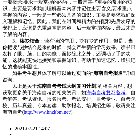
一般概念;要求一般掌握的内容，一般是某些重要的常用的知
识，主要是要求我们理解基本内容并记住主要含义;要求重点
掌握的内容，一般是一些必须具备的知识，主要是要求我们深
入理解和记忆。因此，我们在时间和精力的分配和先后次序的
安排上，应该是先重点掌握内容，后一般掌握内容，最后才是
了解的内容。
3、读抄结合
：读有读的作用，抄有抄的作用，但是，当
你把读与抄结合起来的时候，就会产生新的学习效果。读书只
发挥了眼、脑、口的功能，而抄除此之外，还调动了手的功
能，这就能更快地接受和掌握知识，有助于加速记忆，增强记
忆的准确牢固性。
如果考生想具体了解可以通过页面的“
海南自考报名
”详细
咨询。
以上是关于
海南自考考试大纲复习计划!
的相关内容，想
获取更多关于海南自考的相关资讯，如
海南自考复习备考
、自
考解答、考试资讯、报名报考、考试安排、自考专业、自考院
校、历年真题、专本套读、助学报名、培训招生等，敬请关注
海南自考(
http://www.hnzkbm.net/
)
2021-07-21 14:07