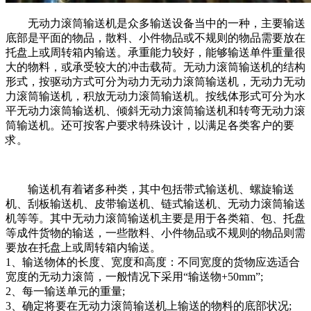
无动力滚筒输送机是众多输送设备当中的一种，主要输送
底部是平面的物品，散料、小件物品或不规则的物品需要放在
托盘上或周转箱内输送。承重能力较好，能够输送单件重量很
大的物料，或承受较大的冲击载荷。无动力滚筒输送机的结构
形式，按驱动方式可分为动力无动力滚筒输送机，无动力无动
力滚筒输送机，积放无动力滚筒输送机。按线体形式可分为水
平无动力滚筒输送机、倾斜无动力滚筒输送机和转弯无动力滚
筒输送机。还可按客户要求特殊设计，以满足各类客户的要
求。
输送机有着诸多种类，其中包括带式输送机、螺旋输送
机、刮板输送机、皮带输送机、链式输送机、无动力滚筒输送
机等等。其中无动力滚筒输送机主要是用于各类箱、包、托盘
等成件货物的输送，一些散料、小件物品或不规则的物品则需
要放在托盘上或周转箱内输送。
1、输送物体的长度、宽度和高度：不同宽度的货物应选适合
宽度的无动力滚筒，一般情况下采用“输送物+50mm”;
2、每一输送单元的重量;
3、确定将要在无动力滚筒输送机上输送的物料的底部状况;