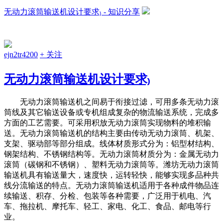
无动力滚筒输送机设计要求₎ - 知识分享
ejn2tr4200
+ 关注
无动力滚筒输送机设计要求₎
无动力滚筒输送机之间易于衔接过滤，可用多条无动力滚
筒线及其它输送设备或专机组成复杂的物流输送系统，完成多
方面的工艺需要。可采用积放无动力滚筒实现物料的堆积输
送。无动力滚筒输送机的结构主要由传动无动力滚筒、机架、
支架、驱动部等部分组成。线体材质形式分为：铝型材结构、
钢架结构、不锈钢结构等。无动力滚筒材质分为：金属无动力
滚筒（碳钢和不锈钢）、塑料无动力滚筒等。潍坊无动力滚筒
输送机具有输送量大，速度快，运转轻快，能够实现多品种共
线分流输送的特点。无动力滚筒输送机适用于各种成件物品连
续输送、积存、分检、包装等各种需要，广泛用于机电、汽
车、拖拉机、摩托车、轻工、家电、化工、食品、邮电等行
业。