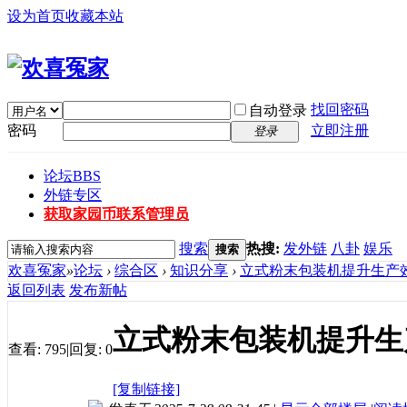
设为首页
收藏本站
找回密码
自动登录
密码
立即注册
登录
论坛
BBS
外链专区
获取家园币
联系管理员
搜索
热搜:
发外链
八卦
娱乐
搜索
欢喜冤家
»
论坛
›
综合区
›
知识分享
›
立式粉末包装机提升生产效
返回列表
发布新帖
立式粉末包装机提升生
查看:
795
|
回复:
0
[复制链接]