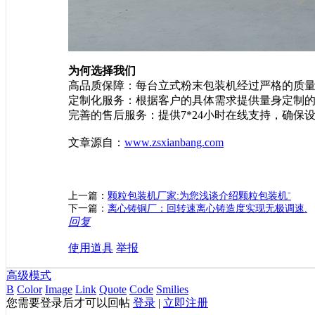
为何选择我们
高品质保障：每台立式粉末包装机经过严格的质
定制化服务：根据客户的具体需求提供量身定制
完善的售后服务：提供7*24小时在线支持，确保
文章源自：
www.zsxianbang.com
上一篇：
颗粒包装机厂家:为您浅谈介绍颗粒包装机⁻
下一篇：
离心铸铜厂：回转速离心铸造度实现无极调速.
回复
使用道具
举报
高级模式
B
Color
Image
Link
Quote
Code
Smilies
您需要登录后才可以回帖
登录
|
立即注册