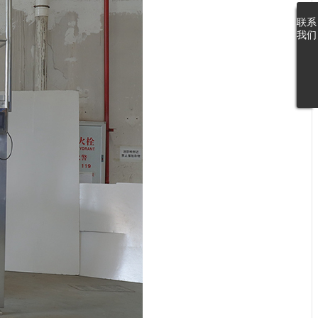
联
系
我
们