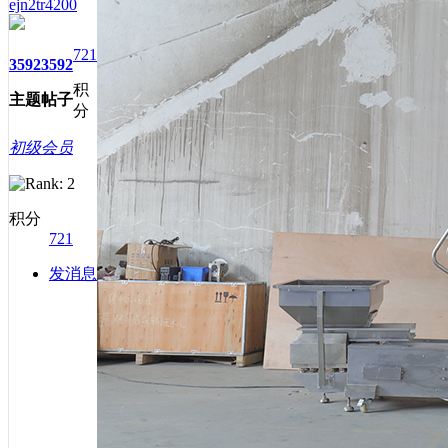
ejn2tr4200
721
3592
3592
积
主题
帖子
分
初级会员
积分
721
发消息