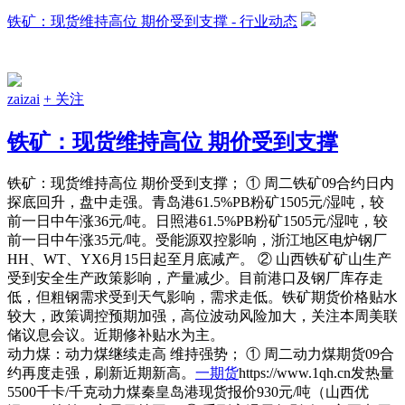
铁矿：现货维持高位 期价受到支撑 - 行业动态
zaizai
+ 关注
铁矿：现货维持高位 期价受到支撑
铁矿：现货维持高位 期价受到支撑； ① 周二铁矿09合约日内
探底回升，盘中走强。青岛港61.5%PB粉矿1505元/湿吨，较
前一日中午涨36元/吨。日照港61.5%PB粉矿1505元/湿吨，较
前一日中午涨35元/吨。受能源双控影响，浙江地区电炉钢厂
HH、WT、YX6月15日起至月底减产。 ② 山西铁矿矿山生产
受到安全生产政策影响，产量减少。目前港口及钢厂库存走
低，但粗钢需求受到天气影响，需求走低。铁矿期货价格贴水
较大，政策调控预期加强，高位波动风险加大，关注本周美联
储议息会议。近期修补贴水为主。
动力煤：动力煤继续走高 维持强势； ① 周二动力煤期货09合
约再度走强，刷新近期新高。
一期货
https://www.1qh.cn发热量
5500千卡/千克动力煤秦皇岛港现货报价930元/吨（山西优