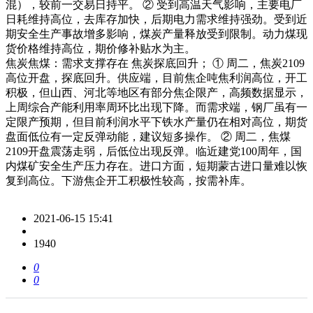
混），较前一交易日持平。 ② 受到高温天气影响，主要电厂
日耗维持高位，去库存加快，后期电力需求维持强劲。受到近
期安全生产事故增多影响，煤炭产量释放受到限制。动力煤现
货价格维持高位，期价修补贴水为主。
焦炭焦煤：需求支撑存在 焦炭探底回升； ① 周二，焦炭2109
高位开盘，探底回升。供应端，目前焦企吨焦利润高位，开工
积极，但山西、河北等地区有部分焦企限产，高频数据显示，
上周综合产能利用率周环比出现下降。而需求端，钢厂虽有一
定限产预期，但目前利润水平下铁水产量仍在相对高位，期货
盘面低位有一定反弹动能，建议短多操作。 ② 周二，焦煤
2109开盘震荡走弱，后低位出现反弹。临近建党100周年，国
内煤矿安全生产压力存在。进口方面，短期蒙古进口量难以恢
复到高位。下游焦企开工积极性较高，按需补库。
2021-06-15 15:41
1940
0
0