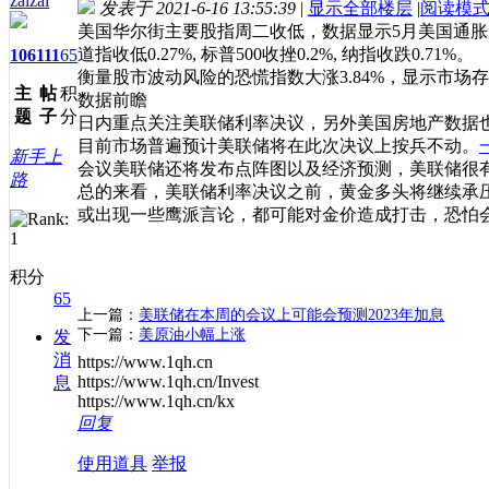
zaizai
发表于 2021-6-16 13:55:39
|
显示全部楼层
|
阅读模
美国华尔街主要股指周二收低，数据显示5月美国通
道指收低0.27%, 标普500收挫0.2%, 纳指收跌0.71%。
106
111
65
衡量股市波动风险的恐慌指数大涨3.84%，显示市
主
帖
积
数据前瞻
题
子
分
日内重点关注美联储利率决议，另外美国房地产数据
目前市场普遍预计美联储将在此次决议上按兵不动。
新手上
会议美联储还将发布点阵图以及经济预测，美联储很有可
路
总的来看，美联储利率决议之前，黄金多头将继续承压
或出现一些鹰派言论，都可能对金价造成打击，恐怕会
积分
65
上一篇：
美联储在本周的会议上可能会预测2023年加息
下一篇：
美原油小幅上涨
发
消
https://www.1qh.cn
https://www.1qh.cn/Invest
息
https://www.1qh.cn/kx
回复
使用道具
举报