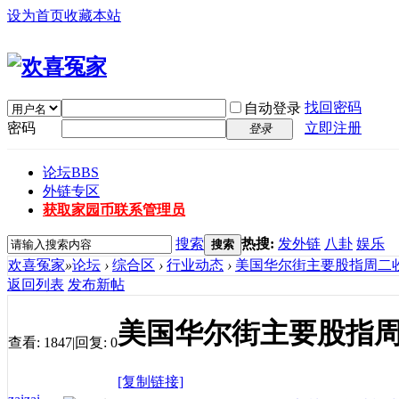
设为首页
收藏本站
找回密码
自动登录
密码
立即注册
登录
论坛
BBS
外链专区
获取家园币
联系管理员
搜索
热搜:
发外链
八卦
娱乐
搜索
欢喜冤家
»
论坛
›
综合区
›
行业动态
›
美国华尔街主要股指周二
返回列表
发布新帖
美国华尔街主要股指
查看:
1847
|
回复:
0
[复制链接]