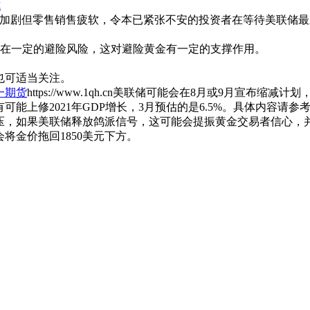
式
胀加剧但零售销售疲软，令本已紧张不安的投资者在等待美联储
场存在一定的避险风险，这对避险黄金有一定的支撑作用。
也可适当关注。
一期货
https://www.1qh.cn美联储可能会在8月或9月宣
能上修2021年GDP增长，3月预估的是6.5%。具体内容请
，如果美联储释放鸽派信号，这可能会提振黄金交易者信心，并
将金价拖回1850美元下方。