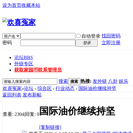
设为首页
收藏本站
找回密码
自动登录
密码
立即注册
登录
论坛
BBS
外链专区
获取家园币
联系管理员
搜索
热搜:
发外链
八卦
娱乐
搜索
欢喜冤家
»
论坛
›
综合区
›
行业动态
›
国际油价继续持坚
返回列表
发布新帖
国际油价继续持坚
查看:
2304
|
回复:
0
[复制链接]