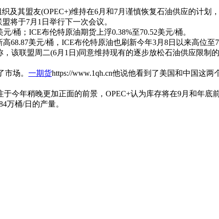
组织及其盟友(OPEC+)维持在6月和7月谨慎恢复石油供应的
联盟将于7月1日举行下一次会议。
1美元/桶；ICE布伦特原油期货上浮0.38%至70.52美元/桶。
高68.87美元/桶，ICE布伦特原油也刷新今年3月8日以来高位至71
士称，该联盟周二(6月1日)同意维持现有的逐步放松石油供应限
了市场。
一期货
https://www.1qh.cn他说他看到了美
场似乎专注于今年稍晚更加正面的前景，OPEC+认为库存将在9月和
84万桶/日的产量。