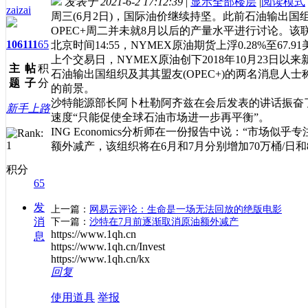
发表于 2021-6-2 17:12:39
|
显示全部楼层
|
阅读模式
zaizai
周三(6月2日)，国际油价继续持坚。此前石油输出国
OPEC+周二并未就8月以后的产量水平进行讨论。该
106
111
65
北京时间14:55，NYMEX原油期货上浮0.28%至67.9
上个交易日，NYMEX原油创下2018年10月23日以来新
主
帖
积
石油输出国组织及其其盟友(OPEC+)的两名消息人
题
子
分
的前景。
沙特能源部长阿卜杜勒阿齐兹在会后发表的讲话振奋
新手上路
速度“只能促使全球石油市场进一步再平衡”。
ING Economics分析师在一份报告中说：“市
额外减产，该组织将在6月和7月分别增加70万桶/日和
积分
65
发
上一篇：
网易云评论：生命是一场无法回放的绝版电影
消
下一篇：
沙特在7月前逐渐取消原油额外减产
https://www.1qh.cn
息
https://www.1qh.cn/Invest
https://www.1qh.cn/kx
回复
使用道具
举报